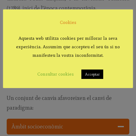
(1789), inici de l’època contemporània.
Cookies
En els temps moderns emergeix una nova
concepció del món i de la vida, fruit dels valors de
Aquesta web utilitza cookies per millorar la seva
l’humanisme, que stiuen l’ésser humà com a centre
experiència. Assumim que accepteu el seu ús si no
de l’univers. Si la raó divina presedia els esquemes
manifesteu la vostra inconformitat.
medievals, ara la persona s’afirma com a ésser
lliure: vol comprendre el món des de la raó i viure’l
Consultar cookies
Acceptar
amb la plenitud dels sentits.
Un conjunt de canvis afavoreixen el canvi de
paradigma:
Àmbit socioeconòmic