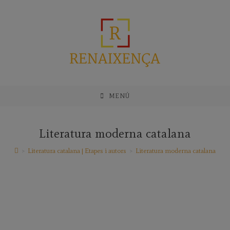
Saltar
al
contenido
MENÚ
Literatura moderna catalana
>
Literatura catalana | Etapes i autors
>
Literatura moderna catalana