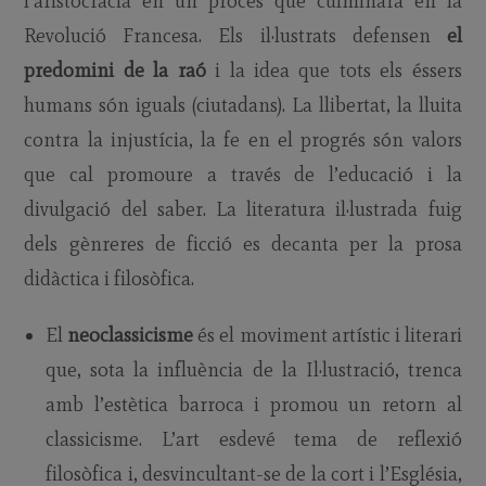
l’aristocràcia en un procés que culminarà en la
Revolució Francesa. Els il·lustrats defensen
el
predomini de la raó
i la idea que tots els éssers
humans són iguals (ciutadans). La llibertat, la lluita
contra la injustícia, la fe en el progrés són valors
que cal promoure a través de l’educació i la
divulgació del saber. La literatura il·lustrada fuig
dels gènreres de ficció es decanta per la prosa
didàctica i filosòfica.
El
neoclassicisme
és el moviment artístic i literari
que, sota la influència de la Il·lustració, trenca
amb l’estètica barroca i promou un retorn al
classicisme. L’art esdevé tema de reflexió
filosòfica i, desvincultant-se de la cort i l’Església,