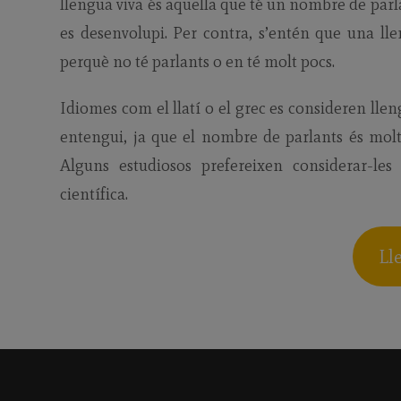
llengua viva és aquella que té un nombre de parla
es desenvolupi. Per contra, s’entén que una ll
perquè no té parlants o en té molt pocs.
Idiomes com el llatí o el grec es consideren lle
entengui, ja que el nombre de parlants és molt p
Alguns estudiosos prefereixen considerar-le
científica.
Ll