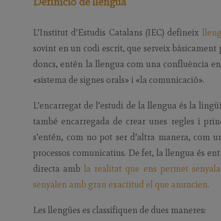
Definició de
llengua
L’Institut d’Estudis Catalans (IEC) defineix
llen
sovint en un codi escrit, que serveix bàsicament 
doncs, entén la llengua com una confluència entr
«sistema de signes orals» i «la comunicació».
L’encarregat de l’estudi de la llengua és la lingü
també encarregada de crear unes regles i prin
s’entén, com no pot ser d’altra manera, com un
processos comunicatius. De fet, la llengua és en
directa amb
la realitat que ens permet senyala
senyalen amb gran exactitud el que anuncien.
Les llengües es classifiquen de dues maneres: