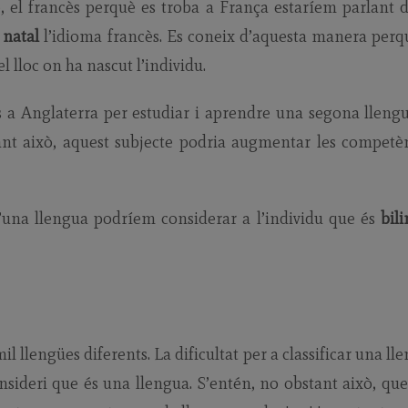
e, el francès perquè es troba a França estaríem parlant 
 natal
l’idioma francès. Es coneix d’aquesta manera perq
el lloc on ha nascut l’individu.
a Anglaterra per estudiar i aprendre una segona llengu
nt això, aquest subjecte podria augmentar les competè
d’una llengua podríem considerar a l’individu que és
bil
l llengües diferents. La dificultat per a classificar una ll
nsideri que és una llengua. S’entén, no obstant això, qu