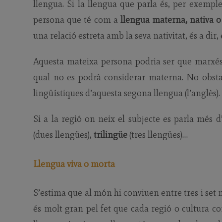
llengua. Si la llengua que parla és, per exempl
persona que té com a
llengua materna, nativa o
una relació estreta amb la seva nativitat, és a dir, 
Aquesta mateixa persona podria ser que marxés 
qual no es podrà considerar materna. No obsta
lingüístiques d’aquesta segona llengua (l’anglès).
Si a la regió on neix el subjecte es parla més 
(dues llengües),
trilingüe
(tres llengües)…
Llengua viva o morta
S’estima que al món hi conviuen entre tres i set mi
és molt gran pel fet que cada regió o cultura co