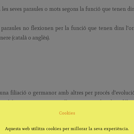
n les seves paraules o mots segons la funció que tenen di
 paraules no flexionen per la funció que tenen dins l’or
ere (català o anglès).
na filiació o germanor amb altres per procés d’evoluci
ual haurien sorgit noves llengües considerades «filles
orgeixen a partir d’una mateixa llengua mare són
lle
Cookies
es.
Aquesta web utilitza cookies per millorar la seva experiència.