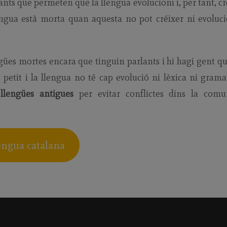
nts que permeten que la llengua evolucioni i, per tant, cre
engua està morta quan aquesta no pot créixer ni evoluc
ngües mortes encara que tinguin parlants i hi hagi gent qu
etit i la llengua no té cap evolució ni lèxica ni gramat
s
llengües antigues
per evitar conflictes dins la comu
engua catalana