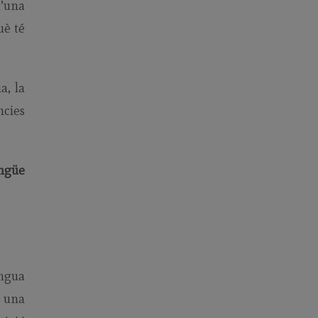
d’una
uè té
a, la
ncies
ingüe
engua
e una