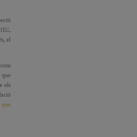
ectit
’IEC,
s, el
a com
a que
e els
lació
s que