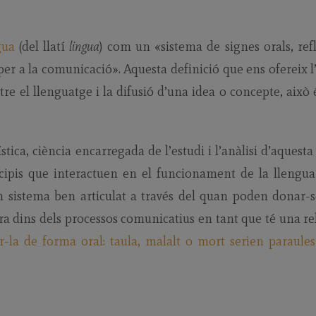
gua
(del llatí
lingua
) com un «sistema de signes orals, refl
per a la comunicació». Aquesta definició que ens ofereix l
e el llenguatge i la difusió d’una idea o concepte, això é
ística, ciència encarregada de l’estudi i l’anàlisi d’aquest
cipis que interactuen en el funcionament de la llengu
 sistema ben articulat a través del quan poden donar-s
tra dins dels processos comunicatius en tant que té una re
r-la de forma oral: taula, malalt o mort serien paraule