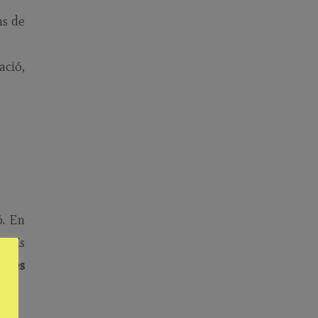
ns de
ació,
ó. En
». Es
ngües