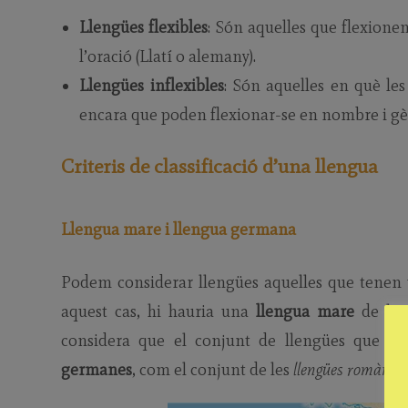
Llengües flexibles
: Són aquelles que flexione
l’oració (Llatí o alemany).
Llengües inflexibles
: Són aquelles en què les
encara que poden flexionar-se en nombre i gèn
Criteris de classificació d’una llengua
Llengua mare i llengua germana
Podem considerar llengües aquelles que tenen u
aquest cas, hi hauria una
llengua mare
de la q
considera que el conjunt de llengües que s
germanes
, com el conjunt de les
llengües romàniqu