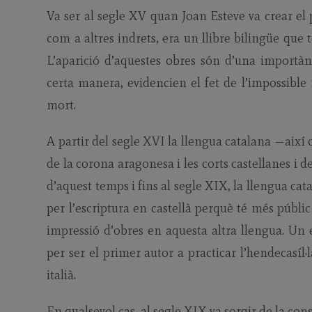
Va ser al segle XV quan Joan Esteve va crear el 
com a altres indrets, era un llibre bilingüe que t
L’aparició d’aquestes obres són d’una importàn
certa manera, evidencien el fet de l’impossible 
mort.
A partir del segle XVI la llengua catalana —així 
de la corona aragonesa i les corts castellanes i de
d’aquest temps i fins al segle XIX, la llengua cat
per l’escriptura en castellà perquè té més públi
impressió d’obres en aquesta altra llengua. Un 
per ser el primer autor a practicar l’hendecasíl
italià.
En qualsevol cas, al segle XIX va sorgir de la cons