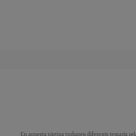
Saltar
al
contenido
En aquesta pàgina trobareu diferents temaris relat