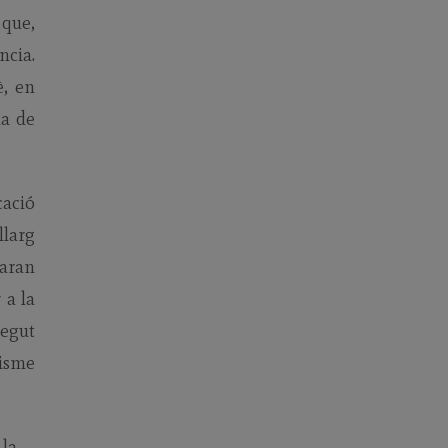
) que,
ncia.
è, en
ia de
cació
llarg
taran
 a la
negut
nisme
 la