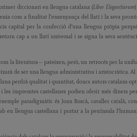
primer diccionari en llengua catalana (
Liber Elegantiarum
enia com a finalitat l’ensenyança del llatí i la seva pronú
cia capital per la confecció d’una llengua pròpia perqu
retorn cap a un llatí universal i se signa la seva sentènc
com la literatura— pateixen, però, un retrocés per la unifi
ixarà de ser una llengua administrativa i aristocràtica. Al 
alana perdrà qualitat i quantitat, doncs autors catalans op
c i les impremtes castellanes podien oferir més diners per
exemple paradigmàtic és Joan Boscà, cavaller català, co
·lab en llengua castellana i portar a la península l’huma
ciència dels catalans la preocupació i la responsabilitat de