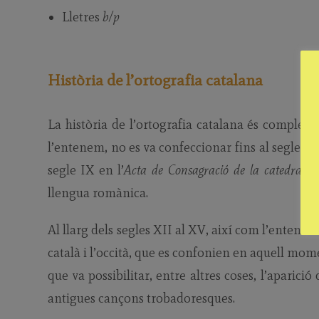
Lletres
b/p
Història de l’ortografia catalana
La història de l’ortografia catalana és complexa 
l’entenem, no es va confeccionar fins al segle 
segle IX en l’
Acta de Consagració de la catedral d’
llengua romànica.
Al llarg dels segles XII al XV, així com l’entenien
català i l’occità, que es confonien en aquell mome
que va possibilitar, entre altres coses, l’aparici
antigues cançons trobadoresques.