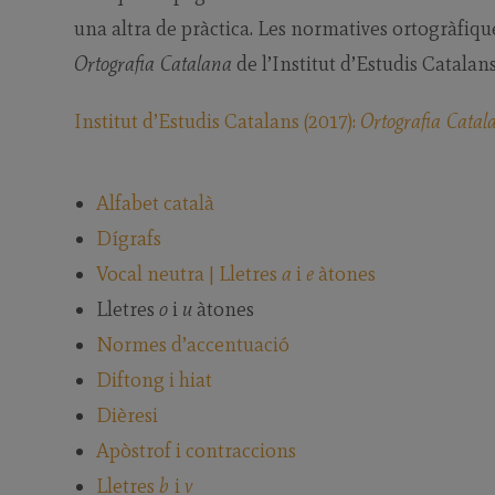
una altra de pràctica. Les normatives ortogràfiqu
Ortografia Catalana
de l’Institut d’Estudis Catalans
Institut d’Estudis Catalans (2017):
Ortografia Catal
Alfabet català
Dígrafs
Vocal neutra | Lletres
a
i
e
àtones
Lletres
o
i
u
àtones
Normes d’accentuació
Diftong i hiat
Dièresi
Apòstrof i contraccions
Lletres
b
i
v