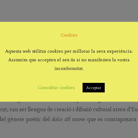
Cookies
Aquesta web utilitza cookies per millorar la seva experiència.
i difícil de resseguir, ja que el primer diccionari, tal co
Assumim que accepteu el seu ús si no manifesteu la vostra
XIX. Les primeres mostres d’un
protocatalà
podríem trobar-l
inconformitat.
Urgell
, on veiem per primera vegada una clara evolució 
Consultar cookies
Acceptar
, la llengua catalana arriba a un punt d’algidesa i notorieta
nt, van ser llengua de creació i difusió cultural arreu d’E
ó del gènere poètic del
dolce stil nuovo
que es contraposava 