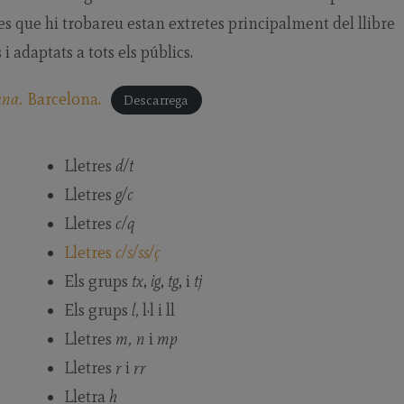
es que hi trobareu estan extretes principalment del llibre
 i adaptats a tots els públics.
ana.
Barcelona.
Descarrega
Lletres
d/t
Lletres
g/c
Lletres
c/q
Lletres
c/s/ss/ç
Els grups
tx
,
ig
,
tg
, i
tj
Els grups
l,
l·l i ll
Lletres
m, n
i
mp
Lletres
r
i
rr
Lletra
h